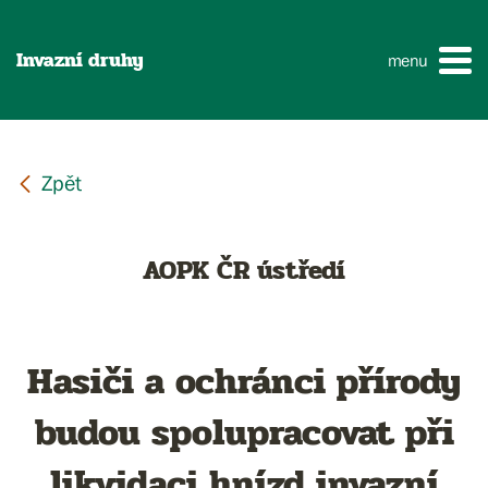
Invazní druhy
menu
AOPK ČR ústředí
Hasiči a ochránci přírody
budou spolupracovat při
likvidaci hnízd invazní