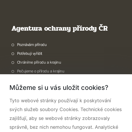
Agentura ochrany přírody ČR
Poznávám přírodu
Potřebuji vyřídit
Chráníme přírodu a krajinu
Pečujeme o přírodu a krajinu
Dokumentujeme přírodu
Můžeme si u vás uložit cookies?
O nás
Tyto webové stránky používají k poskytování
svých služeb soubory Cookies. Technické cookies
zajišťují, aby se webové stránky zobrazovaly
správně, bez nich nemohou fungovat. Analytické