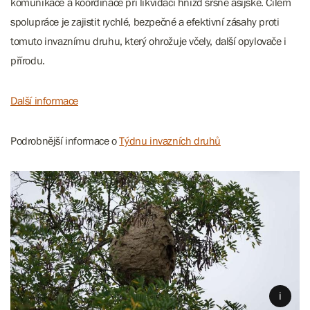
komunikace a koordinace při likvidaci hnízd sršně asijské. Cílem
spolupráce je zajistit rychlé, bezpečné a efektivní zásahy proti
tomuto invaznímu druhu, který ohrožuje včely, další opylovače i
přírodu.
Další informace
Podrobnější informace o
Týdnu invazních druhů