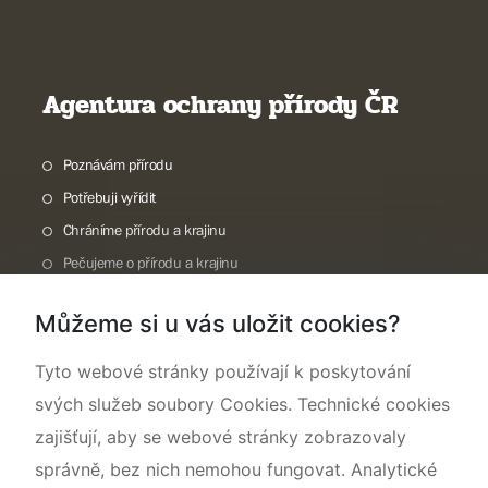
Agentura ochrany přírody ČR
Poznávám přírodu
Potřebuji vyřídit
Chráníme přírodu a krajinu
Pečujeme o přírodu a krajinu
Dokumentujeme přírodu
Můžeme si u vás uložit cookies?
O nás
Tyto webové stránky používají k poskytování
svých služeb soubory Cookies. Technické cookies
zajišťují, aby se webové stránky zobrazovaly
správně, bez nich nemohou fungovat. Analytické