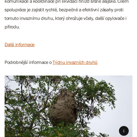
komunikace a koordinace při likvidaci hnízd sršně asijské. Cílem
spolupráce je zajistit rychlé, bezpečné a efektivní zásahy proti
tomuto invaznímu druhu, který ohrožuje včely, další opylovače i
přírodu.
Další informace
Podrobnější informace o
Týdnu invazních druhů