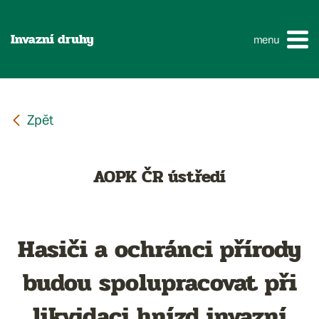
Invazní druhy
menu
AOPK ČR ústředí
Hasiči a ochránci přírody
budou spolupracovat při
likvidaci hnízd invazní