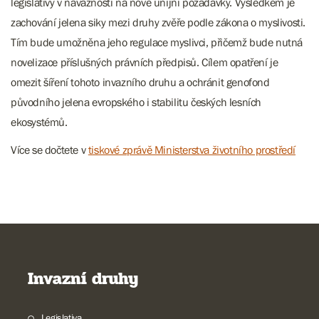
legislativy v návaznosti na nové unijní požadavky. Výsledkem je
zachování jelena siky mezi druhy zvěře podle zákona o myslivosti.
Tím bude umožněna jeho regulace myslivci, přičemž bude nutná
novelizace příslušných právních předpisů. Cílem opatření je
omezit šíření tohoto invazního druhu a ochránit genofond
původního jelena evropského i stabilitu českých lesních
ekosystémů.
Více se dočtete v
tiskové zprávě Ministerstva životního prostředí
Invazní druhy
Legislativa