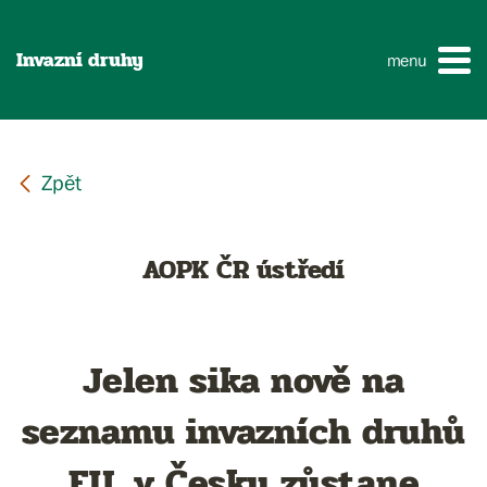
Invazní druhy
menu
AOPK ČR ústředí
Jelen sika nově na
seznamu invazních druhů
EU, v Česku zůstane