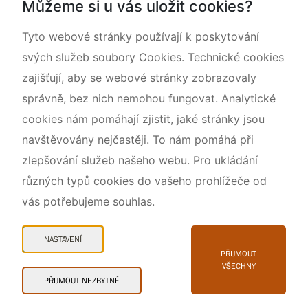
Můžeme si u vás uložit cookies?
O nás
Tyto webové stránky používají k poskytování
svých služeb soubory Cookies. Technické cookies
zajišťují, aby se webové stránky zobrazovaly
správně, bez nich nemohou fungovat. Analytické
cookies nám pomáhají zjistit, jaké stránky jsou
navštěvovány nejčastěji. To nám pomáhá při
zlepšování služeb našeho webu. Pro ukládání
různých typů cookies do vašeho prohlížeče od
vás potřebujeme souhlas.
Mapa webu
Prohlášení o přístupnosti
NASTAVENÍ
Cookies
PŘIJMOUT
VŠECHNY
Snadné čtení
PŘIJMOUT NEZBYTNÉ
© 2026 AOPK ČR