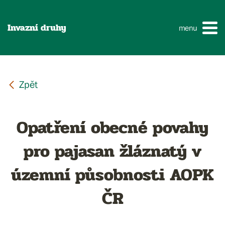
Invazní druhy
menu
Opatření obecné povahy
pro pajasan žláznatý v
územní působnosti AOPK
ČR