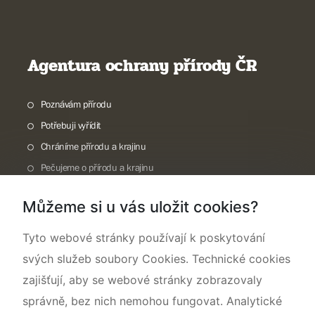
Agentura ochrany přírody ČR
Poznávám přírodu
Potřebuji vyřídit
Chráníme přírodu a krajinu
Pečujeme o přírodu a krajinu
Dokumentujeme přírodu
Můžeme si u vás uložit cookies?
O nás
Tyto webové stránky používají k poskytování
svých služeb soubory Cookies. Technické cookies
zajišťují, aby se webové stránky zobrazovaly
správně, bez nich nemohou fungovat. Analytické