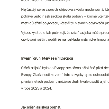
Nejčastěji se ve vzorcích objevovala včela medonosná, kte
potravě vědci našli širokou škálu potravy – kromě včel ta
mezi důležité opylovače, včetně tři hlavních opylovačů 
Výsledky studie tak potvrzují, že sršeň asijská může př
opylování rostlin, podílí se na rozkladu organické hmoty
Invazní druh, který se šíří Evropou
Sršeň asijská byla do Evropy zavlečena přibližně před dvac
Evropy. Zkušenosti ze zemí, kde se vyskytuje dlouhodobě (
prvních letech podcení, může se druh trvale usadit a jeho
v roce 2023 a 2024.
Jak sršeň asijskou poznat