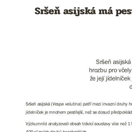
Sršeň asijská má pest
Sršeň asijská
hrozbu pro včely
že její jídelníč
Sršeň asijská (
Vespa velutina
) patří mezi invazní druhy h
jídelníček je mnohem pestřejší, než se dosud předpoklád
Výzkumníci analyzovali obsah trávicí soustavy více než 1 5
400 různých druhů bezobratlých.