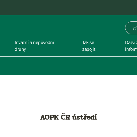
Invazní a nepůvodní
Jak se
Další 
druhy
zapojit
infor
AOPK ČR ústředí