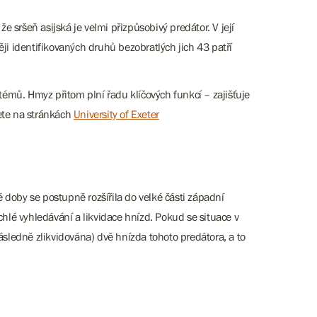
 sršeň asijská je velmi přizpůsobivý predátor. V její
ji identifikovaných druhů bezobratlých jich 43 patří
émů. Hmyz přitom plní řadu klíčových funkcí – zajišťuje
nete na stránkách
University of Exeter
é doby se postupně rozšířila do velké části západní
chlé vyhledávání a likvidace hnízd. Pokud se situace v
ásledně zlikvidována) dvě hnízda tohoto predátora, a to