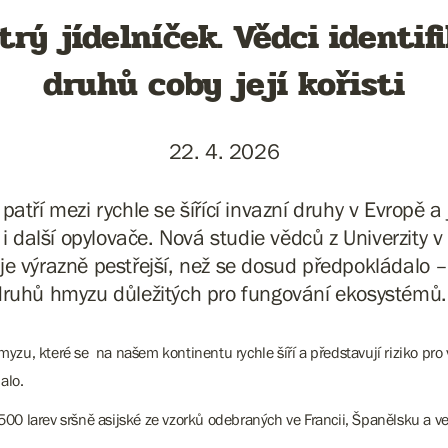
rý jídelníček. Vědci identif
druhů coby její kořisti
22. 4. 2026
 patří mezi rychle se šířící invazní druhy v Evropě 
 i další opylovače. Nová studie vědců z Univerzity v
ek je výrazně pestřejší, než se dosud předpokládalo 
druhů hmyzu důležitých pro fungování ekosystémů
myzu, které se na našem kontinentu rychle šíří a představují riziko pro vč
alo.
00 larev sršně asijské ze vzorků odebraných ve Francii, Španělsku a ve Ve