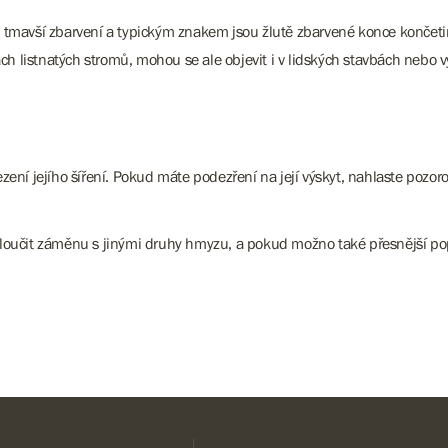
tmavší zbarvení a typickým znakem jsou žlutě zbarvené konce končetin. 
ách listnatých stromů, mohou se ale objevit i v lidských stavbách nebo 
zení jejího šíření. Pokud máte podezření na její výskyt, nahlaste pozor
é vyloučit záměnu s jinými druhy hmyzu, a pokud možno také přesnější po