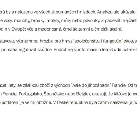
rá byla nalezena ve všech zkoumaných hnízdech. Analýza ale ukázala, že
ké vosy, mouchy, brouky, motýly, můry nebo pavouky. Z padesáti nejčastě
plodin v Evropě: včela medonosná, čmelák zemní a čmelák skalní.
edstavovat významnou hrozbu pro hmyzí společenstva i fungování ekosyst
 a pomáhá regulovat škůdce. Podrobnější informace o této studii nalez
eti lety, se zásilkou zboží z východní Asie do jihozápadní Francie. Od t
Francie, Portugalsko, Španělsko nebo Belgie), ukazují, že klíčové je ry
 potlačení je velmi obtížné. V České republice byla zatím nalezena (a n