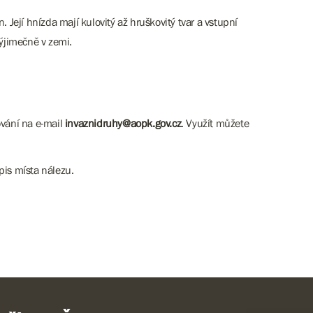
Její hnízda mají kulovitý až hruškovitý tvar a vstupní
výjimečně v zemi.
ování na e-mail
invaznidruhy@aopk.gov.cz
. Využít můžete
pis místa nálezu.