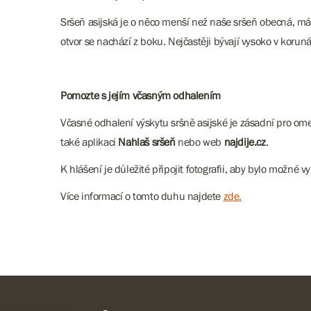
Sršeň asijská je o něco menší než naše sršeň obecná, má 
otvor se nachází z boku. Nejčastěji bývají vysoko v korun
Pomozte s jejím včasným odhalením
Včasné odhalení výskytu sršně asijské je zásadní pro ome
také aplikaci
Nahlaš sršeň
nebo web
najdije.cz
.
K hlášení je důležité připojit fotografii, aby bylo možn
Více informací o tomto duhu najdete
zde
.